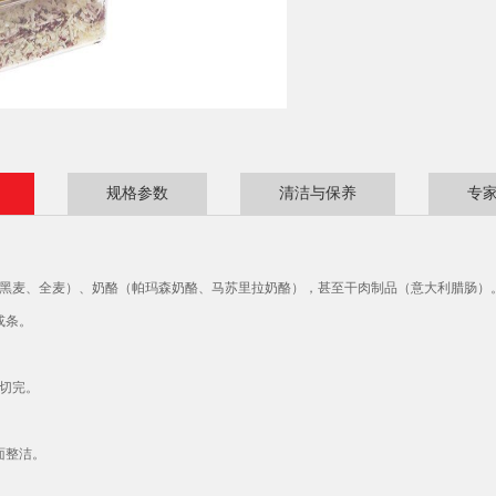
规格参数
清洁与保养
专
麦、黑麦、全麦）、奶酪（帕玛森奶酪、马苏里拉奶酪），甚至干肉制品（意大利腊肠）
或条。
！
部切完。
面整洁。
。