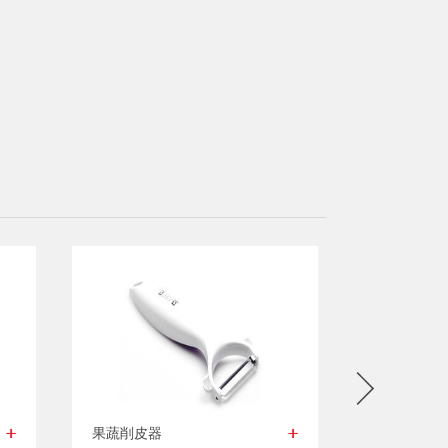
果蔬削皮器
绿色瓶罐挤压器