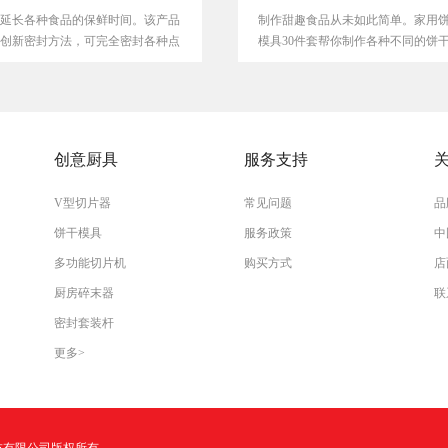
保鲜时间。该产品
制作甜趣食品从未如此简单。家用饼干
可完全密封各种点
模具30件套帮你制作各种不同的饼干。
...
创意厨具
服务支持
V型切片器
常见问题
品
饼干模具
服务政策
中
多功能切片机
购买方式
店
厨房碎末器
联
密封套装杆
更多>