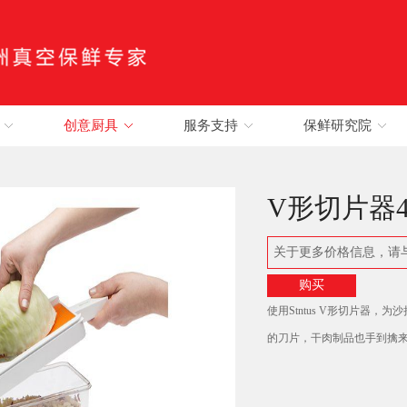
创意厨具
服务支持
保鲜研究院
V形切片器
关于更多价格信息，请
购买
使用
S
tntus V
形切片器，为
沙
的刀片，干肉制品也手到擒